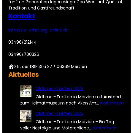
fünften Generation legen wir großen Wert auf Qualität,
Tradition und Gastfreundschaft.
Kontakt
info@zur-erholung-online.de
03496/212144
03496/700326
Str. der DSF 31 u 37 / 06369 Merzien
Aktuelles
Oldtimer-Treffen 2026
Oldtimer-Treffen in Merzien mit Ausfahrt
O
zum Heimatmuseum nach Aken Am…
weiterlesen
l
Oldtimer-Treffen 2025
d
t
Oldtimer-Treffen in Merzien – Ein Tag
O
i
voller Nostalgie und Motorenliebe…
weiterlesen