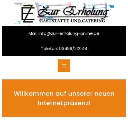
Zum
Inhalt
springen
Mail: info@zur-erholung-online.de
Telefon: 03496/212144
Willkommen auf unserer neuen
Internetpräsenz!